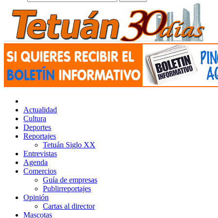
Actualidad
Cultura
Deportes
Reportajes
Tetuán Siglo XX
Entrevistas
Agenda
Comercios
Guía de empresas
Publirreportajes
Opinión
Cartas al director
Mascotas