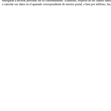
entregarán a terceras personas sin su consentimiento. Asimismo, respecto de los citados datos, 
o cancelar sus datos en el apartado correspondiente de nuestro portal, o bien por teléfono, fax,