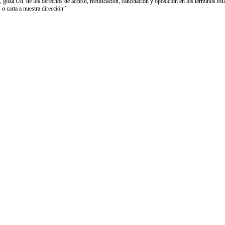
goza Ud. de los derechos de acceso, rectificación, cancelación y oposición en los términos establ
 o carta a nuestra dirección”