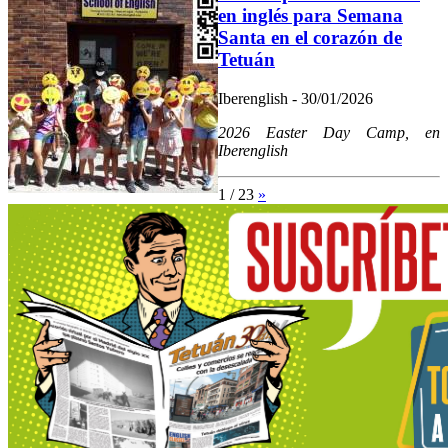
en inglés para Semana
Santa en el corazón de
Tetuán
Iberenglish - 30/01/2026
2026 Easter Day Camp, en
Iberenglish
1 / 23
»