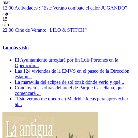
mar
12:00
Actividades : "Este Verano combate el calor JUGANDO"
ago
15
sáb
22:00
Cine de Verano: "LILO & STITCH"
Lo más visto
El Ayuntamiento arreglará por fin Luis Portones en la
Operación...
Las 124 viviendas de la EMVS en el paseo de la Dirección
estarán...
La maravilla del eclipse de sol total: dónde verlo y qué...
Concluyen las obras del túnel de Parque Castellana, que
comenzará ...
“Este verano me quedo en Madrid”: ideas para aprovechar
al...