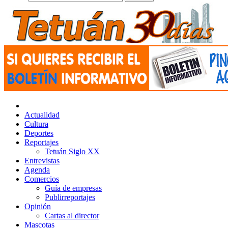
Actualidad
Cultura
Deportes
Reportajes
Tetuán Siglo XX
Entrevistas
Agenda
Comercios
Guía de empresas
Publirreportajes
Opinión
Cartas al director
Mascotas