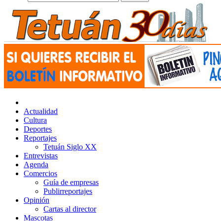
Actualidad
Cultura
Deportes
Reportajes
Tetuán Siglo XX
Entrevistas
Agenda
Comercios
Guía de empresas
Publirreportajes
Opinión
Cartas al director
Mascotas