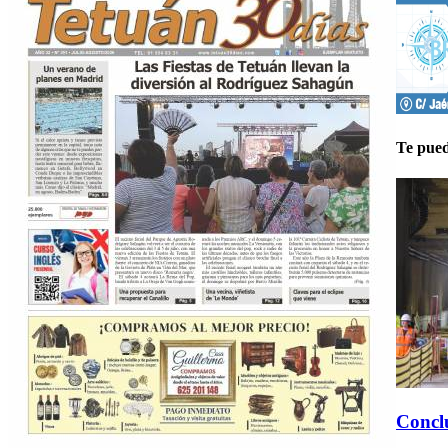
Te pued
Conclu