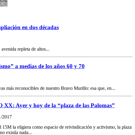
liación en dos décadas
avenida repleta de altos...
ismo” a medias de los años 60 y 70
rvas más reconocibles de nuestro Bravo Murillo: esa que, en...
X: Ayer y hoy de la “plaza de las Palomas”
1/2017
 15M la eligiera como espacio de reivindicación y activismo, la plaza
no existía nada...