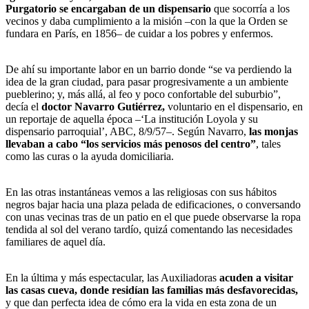
Purgatorio se encargaban de un dispensario
que socorría a los
vecinos y daba cumplimiento a la misión –con la que la Orden se
fundara en París, en 1856– de cuidar a los pobres y enfermos.
De ahí su importante labor en un barrio donde “se va perdiendo la
idea de la gran ciudad, para pasar progresivamente a un ambiente
pueblerino; y, más allá, al feo y poco confortable del suburbio”,
decía el
doctor Navarro Gutiérrez,
voluntario en el dispensario, en
un reportaje de aquella época –‘La institución Loyola y su
dispensario parroquial’, ABC, 8/9/57–. Según Navarro,
las monjas
llevaban a cabo “los servicios más penosos del centro”
, tales
como las curas o la ayuda domiciliaria.
En las otras instantáneas vemos a las religiosas con sus hábitos
negros bajar hacia una plaza pelada de edificaciones, o conversando
con unas vecinas tras de un patio en el que puede observarse la ropa
tendida al sol del verano tardío, quizá comentando las necesidades
familiares de aquel día.
En la última y más espectacular, las Auxiliadoras
acuden a visitar
las casas cueva, donde residían las familias más desfavorecidas,
y que dan perfecta idea de cómo era la vida en esta zona de un