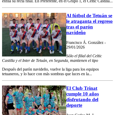
enfila su recta final. En Preferente, en el Grupo 1, el Celtic Castilla...
Al fútbol de Tetuán se
le atraganta el regreso
tras el parón
navideño
Francisco Á. González -
29/01/2026
Sólo el filial del Celtic
Castilla y el Inter de Tetuán, en Segunda, mantienen el tipo
Después del parón navideño, vuelve la liga para los equipos
tetuaneros, y lo hace con más sombras que luces en la...
El Club Trinat
cumple 10 años
disfrutando del
deporte