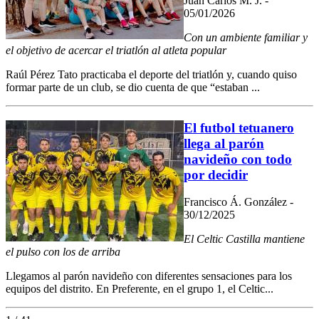
Juan Carlos M. J. -
05/01/2026
Con un ambiente familiar y
el objetivo de acercar el triatlón al atleta popular
Raúl Pérez Tato practicaba el deporte del triatlón y, cuando quiso
formar parte de un club, se dio cuenta de que “estaban ...
El futbol tetuanero
llega al parón
navideño con todo
por decidir
Francisco Á. González -
30/12/2025
El Celtic Castilla mantiene
el pulso con los de arriba
Llegamos al parón navideño con diferentes sensaciones para los
equipos del distrito. En Preferente, en el grupo 1, el Celtic...