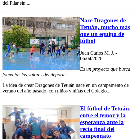
del Pilar sin ...
Nace Dragones de
Tetuán, mucho más
que un equipo de
fútbol
Juan Carlos M. J. -
06/04/2026
Es un proyecto que busca
fomentar los valores del deporte
La idea de crear Dragones de Tetuán nace en un campamento de
verano del año pasado, con niños y niñas del Colegio...
El fútbol de Tetuán,
entre el temor y la
esperanza ante la
recta final del
campeonato