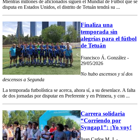
Mientras millones de aficionados siguen el Mundial de Fútbol que se
disputa en Estados Unidos, el distrito de Tetuán tendrá su ...
Finaliza una
temporada sin
alegrías para el fútbol
de Tetuán
Francisco Á. González -
29/05/2026
No hubo ascensos y sí dos
descensos a Segunda
La temporada futbolística se acerca, ahora sí, a su desenlace. A falta
de dos jornadas por disputar en Preferente y en Primera, y con ...
Carrera solidaria
“Corriendo por
Syngap1”: ¡Yo voy!
Juan Carlos M. J. -