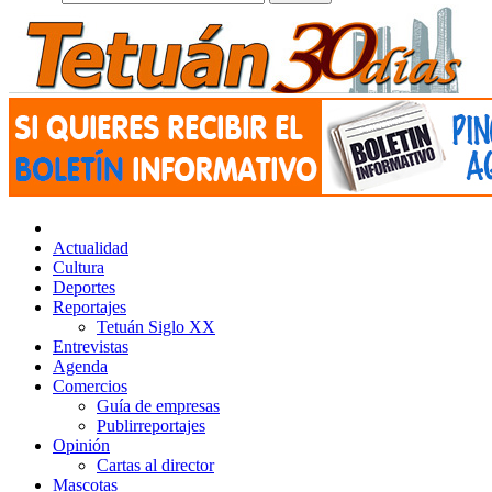
Actualidad
Cultura
Deportes
Reportajes
Tetuán Siglo XX
Entrevistas
Agenda
Comercios
Guía de empresas
Publirreportajes
Opinión
Cartas al director
Mascotas