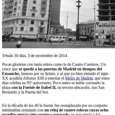
Tetuán 30 días, 3 de noviembre de 2014
Pocas glorietas con tanta solera como la de Cuatro Caminos. Un
cruce que
se quedó a las puertas de Madrid en tiempos del
Ensanche,
famoso por su fielato, y al que ya bien entrado el siglo
XX acudiría Alfonso XIII a estrenar el
Metro de Madrid
, que estos
días celebra su 95º aniversario. Poco antes se había coronado la
plaza
con la Fuente de Isabel II,
su tercera ubicación, tras San
Bernardo y la Puerta del Sol.
En la década de los 40 la fuente fue reemplazada por un conjunto
minimalista rematado con
un reloj de cuatro esferas cuyas ocho
manillas tenían vida propia y separada,
lo que servía a los