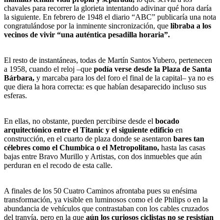
chavales para recorrer la glorieta intentando adivinar qué hora daría
la siguiente. En febrero de 1948 el diario “ABC” publicaría una nota
congratulándose por la inminente sincronización, que
libraba a los
vecinos de vivir “una auténtica pesadilla horaria”.
El resto de instantáneas, todas de Martín Santos Yubero, pertenecen
a 1958, cuando el reloj –que
podía verse desde la Plaza de Santa
Bárbara,
y marcaba para los del foro el final de la capital– ya no es
que diera la hora correcta: es que habían desaparecido incluso sus
esferas.
En ellas, no obstante, pueden percibirse desde el
bocado
arquitectónico entre el Titanic y el siguiente edificio
en
construcción, en el cuarto de plaza donde se asentaron
bares tan
célebres como el Chumbica o el Metropolitano,
hasta las casas
bajas entre Bravo Murillo y Artistas, con dos inmuebles que aún
perduran en el recodo de esta calle.
A finales de los 50 Cuatro Caminos afrontaba pues su enésima
transformación, ya visible en luminosos como el de Philips o en la
abundancia de vehículos que contrastaban con los cables cruzados
del tranvía, pero en la que
aún los curiosos ciclistas no se resistían