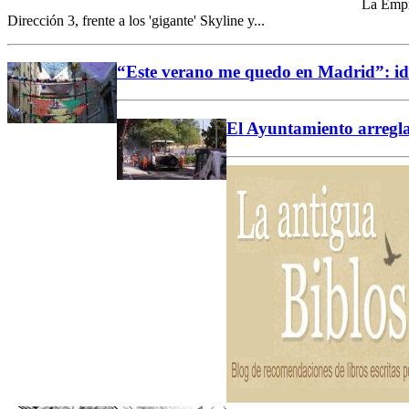
La Empr
Dirección 3, frente a los 'gigante' Skyline y...
“Este verano me quedo en Madrid”: ide
El Ayuntamiento arreglar