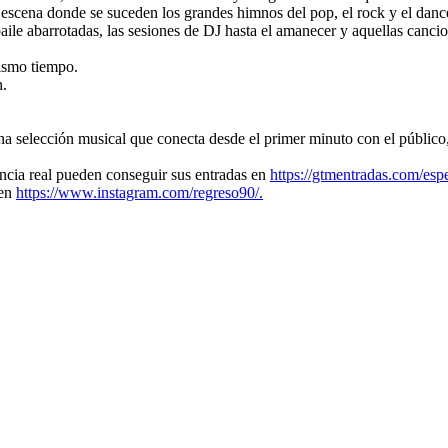
 escena donde se suceden los grandes himnos del pop, el rock y el dance
baile abarrotadas, las sesiones de DJ hasta el amanecer y aquellas canc
ismo tiempo.
n.
a selección musical que conecta desde el primer minuto con el público,
encia real pueden conseguir sus entradas en
https://gtmentradas.com/espe
 en
https://www.instagram.com/regreso90/.