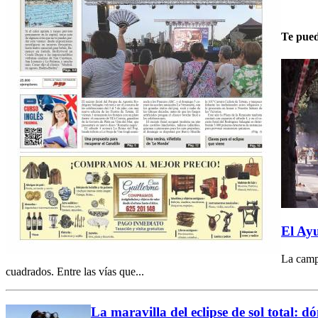
Te pued
El Ayu
La campa
cuadrados. Entre las vías que...
La maravilla del eclipse de sol total: dó