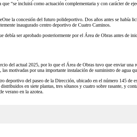
 que “se incluirá como actuación complementaria y con carácter de ejec
 la concesión del futuro polideportivo. Dos años antes se había licitad
ientemente inaugurado centro deportivo de Cuatro Caminos.
ue debía ser aprobado posteriormente por el Área de Obras antes de inici
tercio del actual 2025, por lo que el Área de Obras tuvo que enviar un
as, las motivadas por una importante instalación de suministro de agua qu
ntro deportivo del paseo de la Dirección, ubicado en el número 145 de es
tribuidos en siete plantas, tres sótanos y cuatro sobre rasante, y contar
 de verano en la azotea.