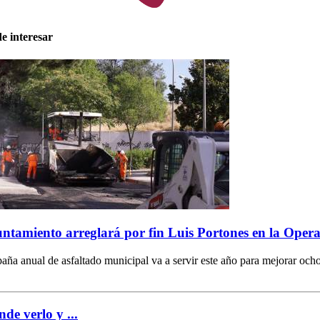
e interesar
ntamiento arreglará por fin Luis Portones en la Opera
ña anual de asfaltado municipal va a servir este año para mejorar ocho
nde verlo y ...