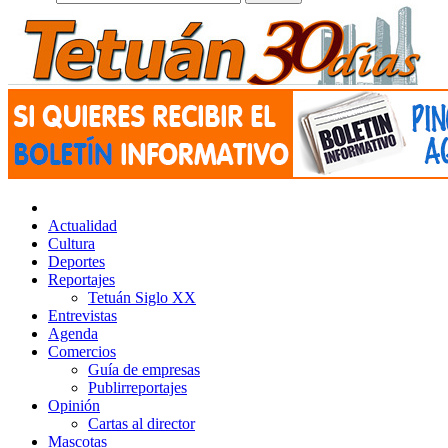
Actualidad
Cultura
Deportes
Reportajes
Tetuán Siglo XX
Entrevistas
Agenda
Comercios
Guía de empresas
Publirreportajes
Opinión
Cartas al director
Mascotas