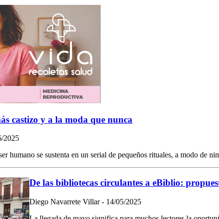
ás castizo y a la moda que nunca
6/2025
 ser humano se sustenta en un serial de pequeños rituales, a modo de nim
De las bibliotecas circulantes a eBiblio: propue
Diego Navarrete Villar - 14/05/2025
La llegada de mayo significa para muchos lectores la oportunid