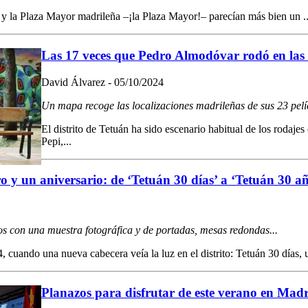
 y la Plaza Mayor madrileña –¡la Plaza Mayor!– parecían más bien un ..
Las 17 veces que Pedro Almodóvar rodó en las 
David Álvarez - 05/10/2024
Un mapa recoge las localizaciones madrileñas de sus 23 pelí
El distrito de Tetuán ha sido escenario habitual de los rodaj
Pepi,...
o y un aniversario: de ‘Tetuán 30 días’ a ‘Tetuán 30 a
ños con una muestra fotográfica y de portadas, mesas redondas...
, cuando una nueva cabecera veía la luz en el distrito: Tetuán 30 días, u
Planazos para disfrutar de este verano en Mad