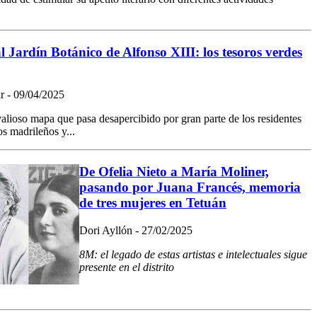
l Jardín Botánico de Alfonso XIII: los tesoros verdes
r - 09/04/2025
alioso mapa que pasa desapercibido por gran parte de los residentes
s madrileños y...
De Ofelia Nieto a María Moliner,
pasando por Juana Francés, memoria
de tres mujeres en Tetuán
Dori Ayllón - 27/02/2025
8M: el legado de estas artistas e intelectuales sigue
presente en el distrito