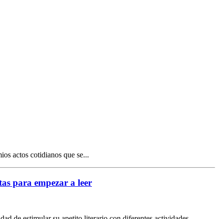
ios actos cotidianos que se...
stas para empezar a leer
ad de estimular su apetito literario con diferentes actividades