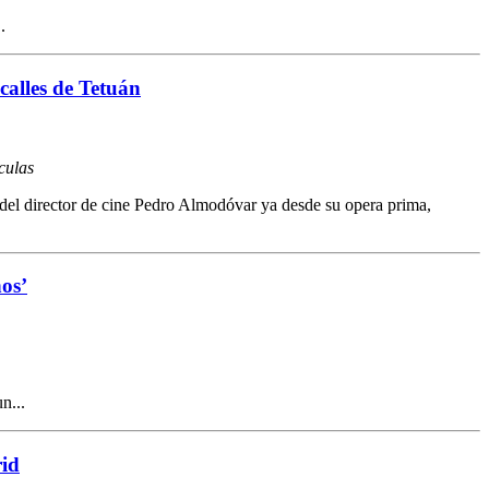
.
calles de Tetuán
culas
es del director de cine Pedro Almodóvar ya desde su opera prima,
ños’
n...
rid