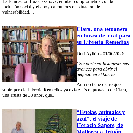
La Fundación Luz Casanova, entidad comprometida con la
inclusión social y el apoyo a mujeres en situación de
vulnerabilidad,...
Clara, una tetuanera
en busca de local para
su Librería Remedios
Dori Ayllón - 01/06/2026
Comparte en Instagram sus
avances para abrir el
negocio en el barrio
Aún no tiene cierre que
subir, pero la Librería Remedios ya existe. Es el proyecto de Clara,
una artista de 33 años, que...
“Estelas, animales y
azul”, el viaje de
Horacio Sapere, de
Mallorca a Tetuán