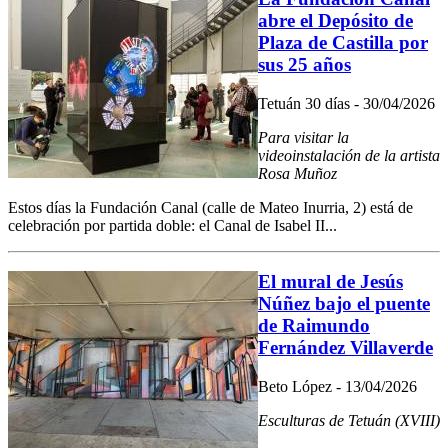
abre el Depósito de
Plaza de Castilla por
sus 25 años
Tetuán 30 días - 30/04/2026
Para visitar la
videoinstalación de la artista
Rosa Muñoz
Estos días la Fundación Canal (calle de Mateo Inurria, 2) está de
celebración por partida doble: el Canal de Isabel II...
El mural de Jesús
Núñez bajo el puente
de Raimundo
Fernández Villaverde
Beto López - 13/04/2026
Esculturas de Tetuán (XVIII)