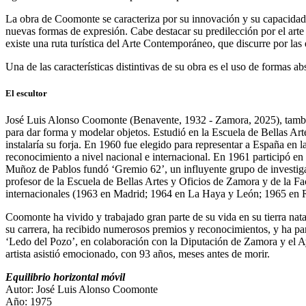
La obra de Coomonte se caracteriza por su innovación y su capacidad p
nuevas formas de expresión. Cabe destacar su predilección por el arte
existe una ruta turística del Arte Contemporáneo, que discurre por la
Una de las características distintivas de su obra es el uso de formas 
El escultor
José Luis Alonso Coomonte (Benavente, 1932 - Zamora, 2025), también
para dar forma y modelar objetos. Estudió en la Escuela de Bellas Ar
instalaría su forja. En 1960 fue elegido para representar a España en
reconocimiento a nivel nacional e internacional. En 1961 participó en l
Muñoz de Pablos fundó ‘Gremio 62’, un influyente grupo de investiga
profesor de la Escuela de Bellas Artes y Oficios de Zamora y de la Fa
internacionales (1963 en Madrid; 1964 en La Haya y León; 1965 en Ru
Coomonte ha vivido y trabajado gran parte de su vida en su tierra nat
su carrera, ha recibido numerosos premios y reconocimientos, y ha pa
‘Ledo del Pozo’, en colaboración con la Diputación de Zamora y el Ayu
artista asistió emocionado, con 93 años, meses antes de morir.
Equilibrio horizontal móvil
Autor: José Luis Alonso Coomonte
Año: 1975