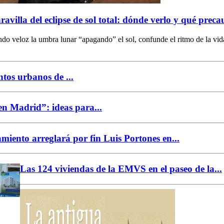
avilla del eclipse de sol total: dónde verlo y qué prec
o veloz la umbra lunar “apagando” el sol, confunde el ritmo de la vida
tos urbanos de ...
n Madrid”: ideas para...
miento arreglará por fin Luis Portones en...
Las 124 viviendas de la EMVS en el paseo de la...