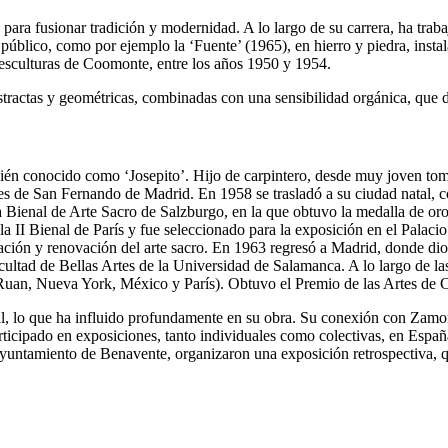
ara fusionar tradición y modernidad. A lo largo de su carrera, ha trab
 público, como por ejemplo la ‘Fuente’ (1965), en hierro y piedra, inst
s esculturas de Coomonte, entre los años 1950 y 1954.
abstractas y geométricas, combinadas con una sensibilidad orgánica, que
 conocido como ‘Josepito’. Hijo de carpintero, desde muy joven tomó 
tes de San Fernando de Madrid. En 1958 se trasladó a su ciudad natal, 
 la Bienal de Arte Sacro de Salzburgo, en la que obtuvo la medalla de or
a II Bienal de París y fue seleccionado para la exposición en el Palac
ción y renovación del arte sacro. En 1963 regresó a Madrid, donde dio 
cultad de Bellas Artes de la Universidad de Salamanca. A lo largo de la
an, Nueva York, México y París). Obtuvo el Premio de las Artes de C
al, lo que ha influido profundamente en su obra. Su conexión con Zamora
rticipado en exposiciones, tanto individuales como colectivas, en Espa
ntamiento de Benavente, organizaron una exposición retrospectiva, que re