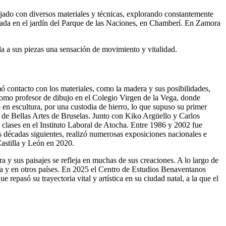
ajado con diversos materiales y técnicas, explorando constantemente
alada en el jardín del Parque de las Naciones, en Chamberí. En Zamora
 da a sus piezas una sensación de movimiento y vitalidad.
contacto con los materiales, como la madera y sus posibilidades,
como profesor de dibujo en el Colegio Virgen de la Vega, donde
o en escultura, por una custodia de hierro, lo que supuso su primer
io de Bellas Artes de Bruselas. Junto con Kiko Argüello y Carlos
clases en el Instituto Laboral de Atocha. Entre 1986 y 2002 fue
s décadas siguientes, realizó numerosas exposiciones nacionales e
astilla y León en 2020.
 y sus paisajes se refleja en muchas de sus creaciones. A lo largo de
ña y en otros países. En 2025 el Centro de Estudios Benaventanos
pasó su trayectoria vital y artística en su ciudad natal, a la que el