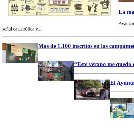
La mar
Avanzand
señal catastrófica y...
Más de 1.100 inscritos en los campamen
“Este verano me quedo e
El Ayunta