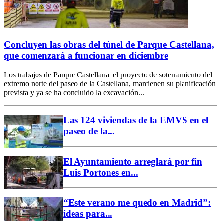
Concluyen las obras del túnel de Parque Castellana,
que comenzará a funcionar en diciembre
Los trabajos de Parque Castellana, el proyecto de soterramiento del
extremo norte del paseo de la Castellana, mantienen su planificación
prevista y ya se ha concluido la excavación...
Las 124 viviendas de la EMVS en el
paseo de la...
El Ayuntamiento arreglará por fin
Luis Portones en...
“Este verano me quedo en Madrid”:
ideas para...