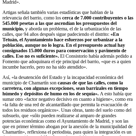
Madrid».
Artigas señala también varias estadísticas que hablan de la
relevancia del barrio, como los
cerca de 7.000 contribuyentes o las
545.000 pesetas a las que ascendían los presupuestos del
municipio,
y aborda un problema, el de la urbanización de las
calles, que 94 años después sigue padeciendo el distrito:
«En
Tetuán, el Ayuntamiento hace esfuerzos por urbanizar a la
población, aunque no lo logra. En el presupuesto actual hay
consignados 15.000 duros para conservación y pavimento de
calles. Eso no es suficiente».
El Consistorio había además pedido a
Fomento que adoquinara el eje principal del barrio, «que es a quien
incumbe hacerlo, pero no ha sido atendido».
Así, «la desatención del Estado y la incapacidad económica del
municipio de Chamartín son
causas de que las calles, como la
carretera, con algunas excepciones, sean barrizales en tiempo
húmedo y depósitos de humo en los de sequía».
A esto había que
sumar otro «factor negativo decisivo en cuanto a higiene», como era
«la falta de una red de alcantarillado que permita la evacuación de
todos los residuos orgánicos». Unas obras, tanto del suelo como del
subsuelo, que «sólo pueden realizarse al amparo de grandes
potencias económicas como el Ayuntamiento de Madrid, y son las
que en primer término abogan por la anexión de la municipalidad de
Chamartín», reflexiona el periodista, para quien la integración es un