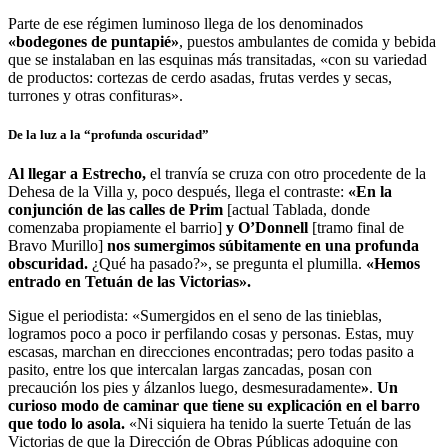
Parte de ese régimen luminoso llega de los denominados
«bodegones de puntapié»
, puestos ambulantes de comida y bebida
que se instalaban en las esquinas más transitadas, «con su variedad
de productos: cortezas de cerdo asadas, frutas verdes y secas,
turrones y otras confituras».
De la luz a la “profunda oscuridad”
Al llegar a Estrecho,
el tranvía se cruza con otro procedente de la
Dehesa de la Villa y, poco después, llega el contraste:
«En la
conjunción de las calles de Prim
[actual Tablada, donde
comenzaba propiamente el barrio]
y O’Donnell
[tramo final de
Bravo Murillo]
nos sumergimos súbitamente en una profunda
obscuridad.
¿Qué ha pasado?», se pregunta el plumilla.
«Hemos
entrado en Tetuán de las Victorias».
Sigue el periodista: «Sumergidos en el seno de las tinieblas,
logramos poco a poco ir perfilando cosas y personas. Estas, muy
escasas, marchan en direcciones encontradas; pero todas pasito a
pasito, entre los que intercalan largas zancadas, posan con
precaución los pies y álzanlos luego, desmesuradamente
»
.
Un
curioso modo de caminar que tiene su explicación en el barro
que todo lo asola.
«Ni siquiera ha tenido la suerte Tetuán de las
Victorias de que la Dirección de Obras Públicas adoquine con