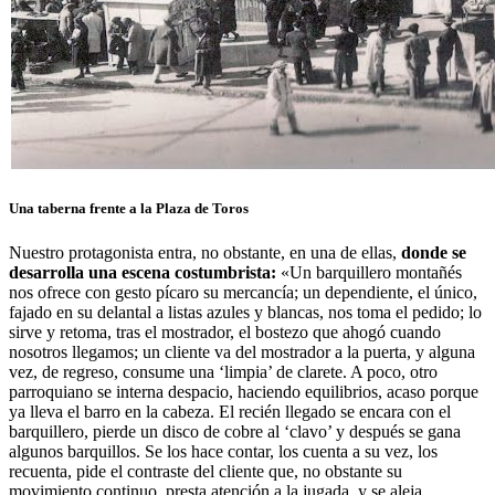
Una taberna frente a la Plaza de Toros
Nuestro protagonista entra, no obstante, en una de ellas,
donde se
desarrolla una escena costumbrista:
«Un barquillero montañés
nos ofrece con gesto pícaro su mercancía; un dependiente, el único,
fajado en su delantal a listas azules y blancas, nos toma el pedido; lo
sirve y retoma, tras el mostrador, el bostezo que ahogó cuando
nosotros llegamos; un cliente va del mostrador a la puerta, y alguna
vez, de regreso, consume una ‘limpia’ de clarete. A poco, otro
parroquiano se interna despacio, haciendo equilibrios, acaso porque
ya lleva el barro en la cabeza. El recién llegado se encara con el
barquillero, pierde un disco de cobre al ‘clavo’ y después se gana
algunos barquillos. Se los hace contar, los cuenta a su vez, los
recuenta, pide el contraste del cliente que, no obstante su
movimiento continuo, presta atención a la jugada, y se aleja,