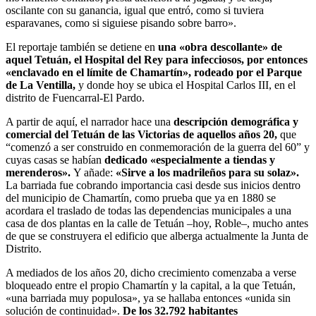
oscilante con su ganancia, igual que entró, como si tuviera
esparavanes, como si siguiese pisando sobre barro».
El reportaje también se detiene en
una «obra descollante» de
aquel Tetuán, el Hospital del Rey para infecciosos, por entonces
«enclavado en el límite de Chamartín», rodeado por el Parque
de La Ventilla,
y donde hoy se ubica el Hospital Carlos III, en el
distrito de Fuencarral-El Pardo.
A partir de aquí, el narrador hace una
descripción demográfica y
comercial del Tetuán de las Victorias de aquellos años 20,
que
“comenzó a ser construido en conmemoración de la guerra del 60” y
cuyas casas se habían
dedicado «especialmente a tiendas y
merenderos».
Y añade:
«Sirve a los madrileños para su solaz».
La barriada fue cobrando importancia casi desde sus inicios dentro
del municipio de Chamartín, como prueba que ya en 1880 se
acordara el traslado de todas las dependencias municipales a una
casa de dos plantas en la calle de Tetuán –hoy, Roble–, mucho antes
de que se construyera el edificio que alberga actualmente la Junta de
Distrito.
A mediados de los años 20, dicho crecimiento comenzaba a verse
bloqueado entre el propio Chamartín y la capital, a la que Tetuán,
«una barriada muy populosa», ya se hallaba entonces «unida sin
solución de continuidad».
De los 32.792 habitantes