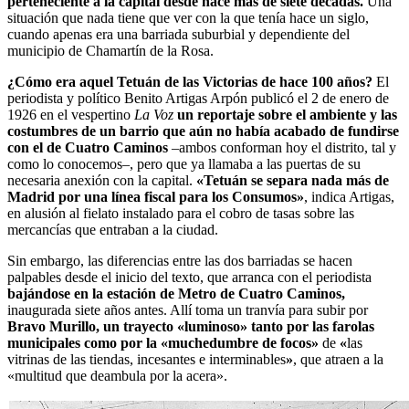
perteneciente a la capital desde hace más de siete décadas.
Una
situación que nada tiene que ver con la que tenía hace un siglo,
cuando apenas era una barriada suburbial y dependiente del
municipio de Chamartín de la Rosa.
¿Cómo era aquel Tetuán de las Victorias de hace 100 años?
El
periodista y político Benito Artigas Arpón publicó el 2 de enero de
1926 en el vespertino
La Voz
un reportaje sobre el ambiente y las
costumbres de un barrio que aún no había acabado de fundirse
con el de Cuatro Caminos
–ambos conforman hoy el distrito, tal y
como lo conocemos–, pero que ya llamaba a las puertas de su
necesaria anexión con la capital.
«Tetuán se separa nada más de
Madrid por una línea fiscal para los Consumos»
, indica Artigas,
en alusión al fielato instalado para el cobro de tasas sobre las
mercancías que entraban a la ciudad.
Sin embargo, las diferencias entre las dos barriadas se hacen
palpables desde el inicio del texto, que arranca con el periodista
bajándose en la estación de Metro de Cuatro Caminos,
inaugurada siete años antes. Allí toma un tranvía para subir por
Bravo Murillo, un trayecto «luminoso» tanto por las farolas
municipales como por la «
muchedumbre de focos»
de
«
las
vitrinas de las tiendas, incesantes e interminables
»
, que atraen a la
«multitud que deambula por la acera».