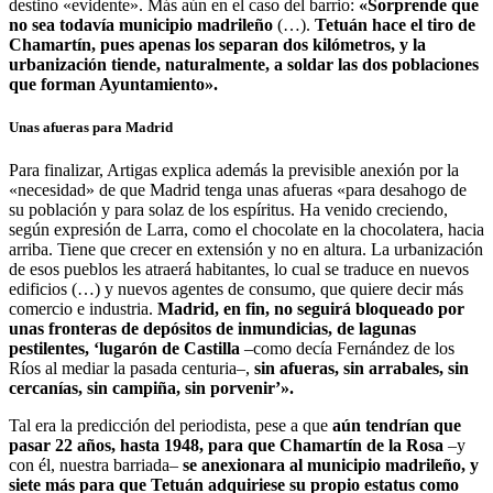
destino «evidente». Más aún en el caso del barrio:
«Sorprende que
no sea todavía municipio madrileño
(…).
Tetuán hace el tiro de
Chamartín, pues apenas los separan dos kilómetros, y la
urbanización tiende, naturalmente, a soldar las dos poblaciones
que forman Ayuntamiento».
Unas afueras para Madrid
Para finalizar, Artigas explica además la previsible anexión por la
«necesidad» de que Madrid tenga unas afueras «para desahogo de
su población y para solaz de los espíritus. Ha venido creciendo,
según expresión de Larra, como el chocolate en la chocolatera, hacia
arriba. Tiene que crecer en extensión y no en altura. La urbanización
de esos pueblos les atraerá habitantes, lo cual se traduce en nuevos
edificios (…) y nuevos agentes de consumo, que quiere decir más
comercio e industria.
Madrid, en fin, no seguirá bloqueado por
unas fronteras de depósitos de inmundicias, de lagunas
pestilentes, ‘lugarón de Castilla
–como decía Fernández de los
Ríos al mediar la pasada centuria–,
sin afueras, sin arrabales, sin
cercanías, sin campiña, sin porvenir’».
Tal era la predicción del periodista, pese a que
aún tendrían que
pasar 22 años, hasta 1948, para que Chamartín de la Rosa
–y
con él, nuestra barriada–
se anexionara al municipio madrileño, y
siete más para que Tetuán adquiriese su propio estatus como