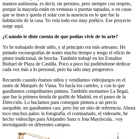
manera autónoma, es decir, sin permiso, pero siempre con respeto,
porque la mayoría están en ventanas o puertas tapiadas, o en casas
que se tiran y queda el solar con la ausencia en lo que fue la
habitación de la casa. Yo veía todo eso muy poético. Ese proyecto
surge aquí.
¿Cuándo te diste cuenta de que podías vivir de tu arte?
Yo he trabajado desde niño, y al principio era más artesano. He
pintado escenografías de teatro mucho tiempo y tengo el oficio de
pintor tradicional, de brocha. También trabajé en los Estudios
Buñuel de Plaza de Castilla. Poco a poco fui pudiéndome dedicar
cada vez más a lo personal, pero ha sido muy progresivo.
Recuerdo cuando éramos niños y vendíamos videojuegos en el
rastro de Marqués de Viana. Yo hacía los carteles, y con lo que
ganábamos comprábamos pintura. También montamos La Ilegal,
que fue la primera tienda de grafiti de Madrid, en el paseo de la
Dirección. Lo hacíamos para conseguir pintura a un precio
asequible, no ganábamos casi, pero fue un sitio de referencia. Ahora
toco muchos palos: la fotografía, el comisariado, el videoarte, he
hecho videoclips para Alejandro Sanz o Jota Mayúscula.. voy
investigando en diferentes campos.