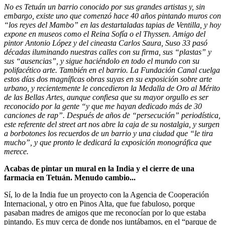
No es Tetuán un barrio conocido por sus grandes artistas y, sin
embargo, existe uno que comenzó hace 40 años pintando muros con
“los reyes del Mambo” en las destartaladas tapias de Ventilla, y hoy
expone en museos como el Reina Sofía o el Thyssen. Amigo del
pintor Antonio López y del cineasta Carlos Saura, Suso 33 pasó
décadas iluminando nuestras calles con su firma, sus “plastas” y
sus “ausencias”, y sigue haciéndolo en todo el mundo con su
polifacético arte. También en el barrio. La Fundación Canal cuelga
estos días dos magníficas obras suyas en su exposición sobre arte
urbano, y recientemente le concedieron la Medalla de Oro al Mérito
de las Bellas Artes, aunque confiesa que su mayor orgullo es ser
reconocido por la gente “y que me hayan dedicado más de 30
canciones de rap”. Después de años de “persecución” periodística,
este referente del street art nos abre la caja de su nostalgia, y surgen
a borbotones los recuerdos de un barrio y una ciudad que “le tira
mucho”, y que pronto le dedicará la exposición monográfica que
merece.
Acabas de pintar un mural en la India y el cierre de una
farmacia en Tetuán. Menudo cambio...
Sí, lo de la India fue un proyecto con la Agencia de Cooperación
Internacional, y otro en Pinos Alta, que fue fabuloso, porque
pasaban madres de amigos que me reconocían por lo que estaba
pintando. Es muy cerca de donde nos juntábamos, en el “parque de