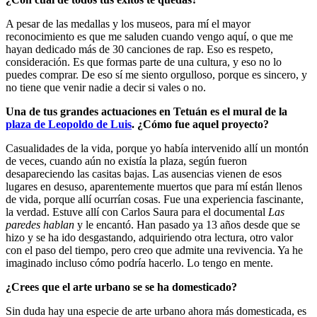
A pesar de las medallas y los museos, para mí el mayor
reconocimiento es que me saluden cuando vengo aquí, o que me
hayan dedicado más de 30 canciones de rap. Eso es respeto,
consideración. Es que formas parte de una cultura, y eso no lo
puedes comprar. De eso sí me siento orgulloso, porque es sincero, y
no tiene que venir nadie a decir si vales o no.
Una de tus grandes actuaciones en Tetuán es el mural de la
plaza de Leopoldo de Luis
. ¿Cómo fue aquel proyecto?
Casualidades de la vida, porque yo había intervenido allí un montón
de veces, cuando aún no existía la plaza, según fueron
desapareciendo las casitas bajas. Las ausencias vienen de esos
lugares en desuso, aparentemente muertos que para mí están llenos
de vida, porque allí ocurrían cosas. Fue una experiencia fascinante,
la verdad. Estuve allí con Carlos Saura para el documental
Las
paredes hablan
y le encantó. Han pasado ya 13 años desde que se
hizo y se ha ido desgastando, adquiriendo otra lectura, otro valor
con el paso del tiempo, pero creo que admite una revivencia. Ya he
imaginado incluso cómo podría hacerlo. Lo tengo en mente.
¿Crees que el arte urbano se se ha domesticado?
Sin duda hay una especie de arte urbano ahora más domesticada, es