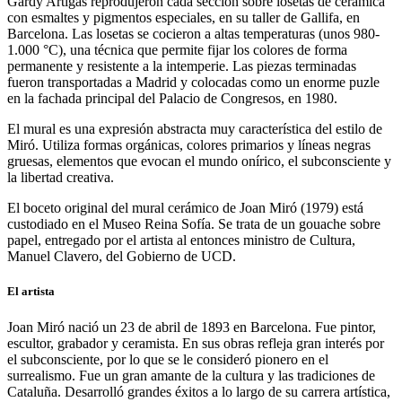
Gardy Artigas reprodujeron cada sección sobre losetas de cerámica
con esmaltes y pigmentos especiales, en su taller de Gallifa, en
Barcelona. Las losetas se cocieron a altas temperaturas (unos 980-
1.000 °C), una técnica que permite fijar los colores de forma
permanente y resistente a la intemperie. Las piezas terminadas
fueron transportadas a Madrid y colocadas como un enorme puzle
en la fachada principal del Palacio de Congresos, en 1980.
El mural es una expresión abstracta muy característica del estilo de
Miró. Utiliza formas orgánicas, colores primarios y líneas negras
gruesas, elementos que evocan el mundo onírico, el subconsciente y
la libertad creativa.
El boceto original del mural cerámico de Joan Miró (1979) está
custodiado en el Museo Reina Sofía. Se trata de un gouache sobre
papel, entregado por el artista al entonces ministro de Cultura,
Manuel Clavero, del Gobierno de UCD.
El artista
Joan Miró nació un 23 de abril de 1893 en Barcelona. Fue pintor,
escultor, grabador y ceramista. En sus obras refleja gran interés por
el subconsciente, por lo que se le consideró pionero en el
surrealismo. Fue un gran amante de la cultura y las tradiciones de
Cataluña. Desarrolló grandes éxitos a lo largo de su carrera artística,