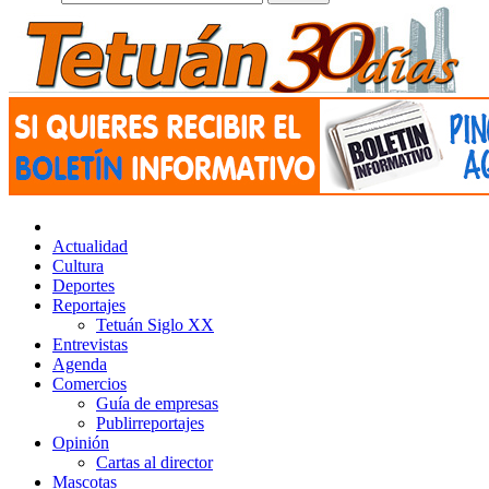
Actualidad
Cultura
Deportes
Reportajes
Tetuán Siglo XX
Entrevistas
Agenda
Comercios
Guía de empresas
Publirreportajes
Opinión
Cartas al director
Mascotas