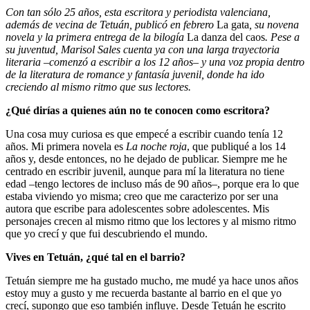
Con tan sólo 25 años, esta escritora y periodista valenciana,
además de vecina de Tetuán, publicó en febrero
La gata
, su novena
novela y la primera entrega de la bilogía
La danza del caos
. Pese a
su juventud, Marisol Sales cuenta ya con una larga trayectoria
literaria –comenzó a escribir a los 12 años– y una voz propia dentro
de la literatura de romance y fantasía juvenil, donde ha ido
creciendo al mismo ritmo que sus lectores.
¿Qué dirías a quienes aún no te conocen como escritora?
Una cosa muy curiosa es que empecé a escribir cuando tenía 12
años. Mi primera novela es
La noche roja
, que publiqué a los 14
años y, desde entonces, no he dejado de publicar. Siempre me he
centrado en escribir juvenil, aunque para mí la literatura no tiene
edad –tengo lectores de incluso más de 90 años–, porque era lo que
estaba viviendo yo misma; creo que me caracterizo por ser una
autora que escribe para adolescentes sobre adolescentes. Mis
personajes crecen al mismo ritmo que los lectores y al mismo ritmo
que yo crecí y que fui descubriendo el mundo.
Vives en Tetuán, ¿qué tal en el barrio?
Tetuán siempre me ha gustado mucho, me mudé ya hace unos años
estoy muy a gusto y me recuerda bastante al barrio en el que yo
crecí, supongo que eso también influye. Desde Tetuán he escrito