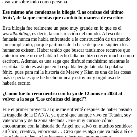
avanzar sobre todo como persona.
Ese mismo año comienzas la bilogía ‘Las cenizas del último
fénix’, de la que cuentas que cambió tu manera de escribir.
​Esta bilogía fue realmente un paso muy grande en lo que es el
worldbuilding
, es decir, la construcción del mundo. Al escribir
fantasía nunca me había enfrentado a la construcción de un mundo
tan complicado, porque partimos de la base de que ni siquiera los
humanos existen. Haber tenido que buscar tantísimos recursos que
anteriormente no me habían hecho falta me hizo crecer mucho como
escritora. Además, es una saga que disfruté muchísimo mientras la
escribía. Tanto es así que en la espalda tengo tatuada la palabra
fénix, pues para mí la historia de Maeve y Kian es una de las cosas
más especiales que he hecho nunca y estoy muy orgullosa de
haberla escrito.
¿Cómo fue tu reencuentro con tu yo de 12 años en 2024 al
volver a la saga ‘Las crónicas del ángel’?
Fue el primer proyecto al que me enfrenté después de haber pasado
la tragedia de la DANA, ya que sí que aunque vivo en Tetuán, soy
valenciana y de la zona afectada . Fue muy curioso cómo
encontrarme con la historia de Ángel me salvó en muchos sentidos:
artístico, creativo, emocional… Creo que es algo que va más allá de
las páginas y llega a los lectores y lectoras, porque tengo