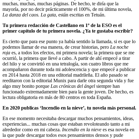
muchas, muchas, muchas páginas. De hecho, te diría que la
mayoría, por no decir prácticamente el 100%, de mi última novela,
La danza del caos. La gata
, están escritas en Tetuán.
Tu primera redacción de Castellano en 1º de la ESO es el
primer capítulo de tu primera novela. ¿Ya te gustaba escribir?
Es cierto que para ese punto ya había sentido la llamada, si es que lo
podemos llamar de esa manera, de crear historias, pero
La noche
roja
es, a todos los efectos, mi primera novela; la primera que se me
ocurrió, la primera que llevé a cabo. A partir de ahí empecé a tirar
del hilo y se convirtió en una tetralogía, son cuatro libros que me
acompañaron durante toda mi adolescencia y que empecé a publicar
en 2014 hasta 2018 en una editorial madrileña. El año pasado se
reeditaron con la editorial Munix para darle otra segunda vida y fue
algo muy bonito porque
Las crónicas del ángel
siempre han
funcionado extremadamente bien para la gente joven. De hecho, es
lectura obligatoria en más de 80 centros en toda España.
En 2020 publicas ‘Incendio en la nieve’, tu novela más personal.
En ese momento necesitaba descargar muchos pensamientos, ideas,
experiencias... muchas cosas que estaban revoloteando tanto a mi
alrededor como en mi cabeza.
Incendio en la nieve
es esa novela en
la que pude descargar todos esos pensamientos densos y pude