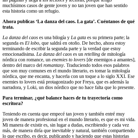
muchísimos casos de gente joven y no tan joven que han sentido
esta historia como un refugio.
Ahora publicas ‘La danza del caos. La gata’. Cuéntanos de qué
trata.
La danza del caos
es una bilogía y
La gata
es su primera parte; la
segunda es
El lobo
, que saldrá en otoño. De hecho, ahora estoy
terminando de escribir la segunda parte y la verdad que estoy
emocionadisima.
La danza del caos
es un
retelling
de mitología
nórdica con romance, un
enemies to lovers
[de enemigos a amantes],
dentro del marco del
romantasy
. Traduciendo todos esos palabros
que son muy comunes en el mundo literario, es tomar la mitología
nórdica, que me encanta, y hacerla con un toque a lo siglo XXI. Ese
enemies to lovers está protagonizado por Freya, que es además la
narradora, y Loki, un dios nórdico que no hace falta que lo presente.
Para terminar, ¿qué balance haces de tu trayectoria como
escritora?
Teniendo en cuenta que empecé tan joven y también entré muy
joven de manera profesional en el mundo literario, es que es mi vida.
Mi manera de existir es, sin lugar a dudas, escribiendo y cada vez
más, de manera diría que inevitable y natural, también compartiendo
lo que escribo, es decir, publicando y haciendo que estas historias