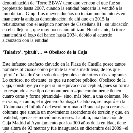
denominación de ‘Torre BBVA’ tiene que ver con el que fue su
propietario hasta 2007, cuando la entidad bancaria la vendió a la
inmobiliaria Gmp. Los nuevos dueños no tenían mucho interés en
mantener la antigua denominación, de ahí que en 2015 la
rebautizaran con el aséptico nombre de Castellana 81 –su ubicación
en el callejero–, que muy pocos aún utilizan. No obstante, la torre
mantendrá el logo del banco hasta 2034, debido al acuerdo
alcanzado con la entidad.
‘Taladro’, ‘pirulí’… ⇒ Obelisco de la Caja
Este infausto artefacto clavado en la Plaza de Castilla posee tantos
nombres oficiosos como permite la sorna madrileña, de los que
‘pirulí’ o ‘taladro’ son solo dos ejemplos entre otros más sangrantes.
Lo curioso, no obstante, es que su nombre público, Obelisco de la
Caja, constituye ya de por sí un equívoco conceptual, pues su forma
no responde a ese tipo de monumento –que comúnmente tienen
cuatro caras y forma piramidal–, sino, más bien, a una columna. No
en vano, su autor, el ingeniero Santiago Calatrava, se inspiró en la
‘Columna del Infinito’ del escultor rumano Brancusi para crear esta
columna que simula un movimiento ascendente de torsión y que, en
realidad, apenas se movió unos meses. La obra, una donación de
Caja Madrid al Ayuntamiento por los 300 años de la entidad, tiene
una altura de 93 metros y fue inaugurada en diciembre del 2009 –el