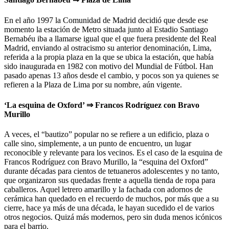
En el año 1997 la Comunidad de Madrid decidió que desde ese
momento la estación de Metro situada junto al Estadio Santiago
Bernabéu iba a llamarse igual que el que fuera presidente del Real
Madrid, enviando al ostracismo su anterior denominación, Lima,
referida a la propia plaza en la que se ubica la estación, que había
sido inaugurada en 1982 con motivo del Mundial de Fútbol. Han
pasado apenas 13 años desde el cambio, y pocos son ya quienes se
refieren a la Plaza de Lima por su nombre, aún vigente.
‘La esquina de Oxford’ ⇒ Francos Rodríguez con Bravo
Murillo
A veces, el “bautizo” popular no se refiere a un edificio, plaza o
calle sino, simplemente, a un punto de encuentro, un lugar
reconocible y relevante para los vecinos. Es el caso de la esquina de
Francos Rodríguez con Bravo Murillo, la “esquina del Oxford”
durante décadas para cientos de tetuaneros adolescentes y no tanto,
que organizaron sus quedadas frente a aquella tienda de ropa para
caballeros. Aquel letrero amarillo y la fachada con adornos de
cerámica han quedado en el recuerdo de muchos, por más que a su
cierre, hace ya más de una década, le hayan sucedido el de varios
otros negocios. Quizá más modernos, pero sin duda menos icónicos
para el barrio.