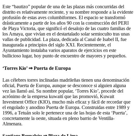
Este “bautizo” popular de una de las plazas más concurridas del
distrito es relativamente reciente, y su nombre responde a la evidente
profusión de estas aves columbiformes. El espacio se transformó
drásticamente a partir de los años 90 con la construcción del PERI
de Playa Victoria, que significó el desalojo de las cuatro familias de
los Amaya, que vivían en el destartalado solar semioculto tras unas
vallas de publicidad. La plaza, dedicada al Canal de Isabel II, fue
inaugurada a principios del siglo XXI. Recientemente, el
Ayuntamiento instalaba varios aparatos de ejercicios en este
bullicioso lugar, hoy punto de encuentro de mayores y pequeños.
‘Torres Kio’ ⇒ Puerta de Europa
Las célebres torres inclinadas madrileñas tienen una denominación
oficial, Puerta de Europa, aunque se desconoce si alguien alguna
vez las llamó así. Su nombre popular, ‘Torres Kio’, procede del
acrónimo de la empresa kuwaití que las promovió, Kuwait
Investment Office (KIO), mucho más eficaz y fácil de recordar que
el engolado y anodino Puerta de Europa. Construidas entre 1989 y
1996, a Tetuán solo le pertenece una de las hojas de esta ‘Puerta’,
concretamente la oeste, situada en pleno barrio de Ventilla-
Almenara.
Santiago Bernabéu ⇒ Plaza de Lima