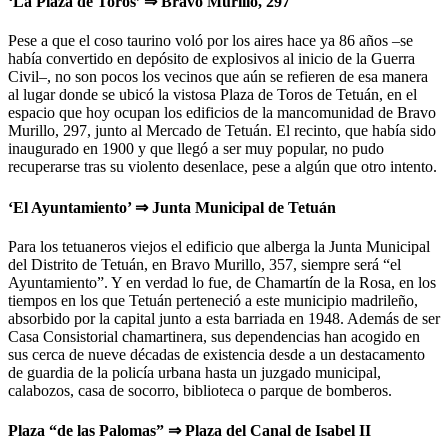
‘La Plaza de Toros’ ⇒ Bravo Murillo, 297
Pese a que el coso taurino voló por los aires hace ya 86 años –se
había convertido en depósito de explosivos al inicio de la Guerra
Civil–, no son pocos los vecinos que aún se refieren de esa manera
al lugar donde se ubicó la vistosa Plaza de Toros de Tetuán, en el
espacio que hoy ocupan los edificios de la mancomunidad de Bravo
Murillo, 297, junto al Mercado de Tetuán. El recinto, que había sido
inaugurado en 1900 y que llegó a ser muy popular, no pudo
recuperarse tras su violento desenlace, pese a algún que otro intento.
‘El Ayuntamiento’ ⇒ Junta Municipal de Tetuán
Para los tetuaneros viejos el edificio que alberga la Junta Municipal
del Distrito de Tetuán, en Bravo Murillo, 357, siempre será “el
Ayuntamiento”. Y en verdad lo fue, de Chamartín de la Rosa, en los
tiempos en los que Tetuán perteneció a este municipio madrileño,
absorbido por la capital junto a esta barriada en 1948. Además de ser
Casa Consistorial chamartinera, sus dependencias han acogido en
sus cerca de nueve décadas de existencia desde a un destacamento
de guardia de la policía urbana hasta un juzgado municipal,
calabozos, casa de socorro, biblioteca o parque de bomberos.
Plaza “de las Palomas” ⇒ Plaza del Canal de Isabel II