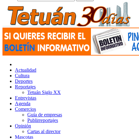
Actualidad
Cultura
Deportes
Reportajes
Tetuán Siglo XX
Entrevistas
Agenda
Comercios
Guía de empresas
Publirreportajes
Opinión
Cartas al director
Mascotas