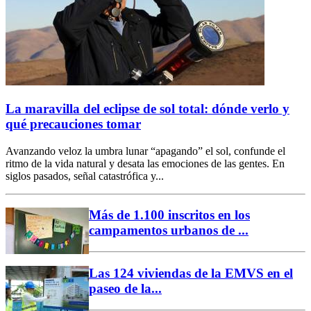
La maravilla del eclipse de sol total: dónde verlo y
qué precauciones tomar
Avanzando veloz la umbra lunar “apagando” el sol, confunde el
ritmo de la vida natural y desata las emociones de las gentes. En
siglos pasados, señal catastrófica y...
Más de 1.100 inscritos en los
campamentos urbanos de ...
Las 124 viviendas de la EMVS en el
paseo de la...