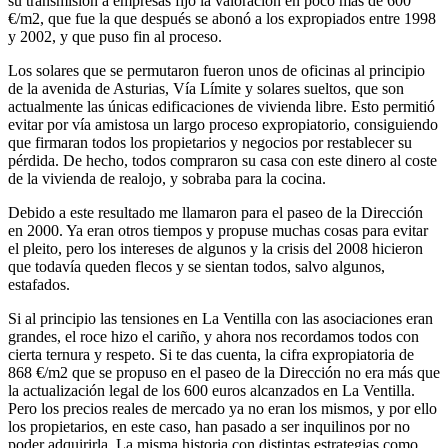
su transmisión a empresas fijó la valoración en poco más de 600
€/m2, que fue la que después se abonó a los expropiados entre 1998
y 2002, y que puso fin al proceso.
Los solares que se permutaron fueron unos de oficinas al principio
de la avenida de Asturias, Vía Límite y solares sueltos, que son
actualmente las únicas edificaciones de vivienda libre. Esto permitió
evitar por vía amistosa un largo proceso expropiatorio, consiguiendo
que firmaran todos los propietarios y negocios por restablecer su
pérdida. De hecho, todos compraron su casa con este dinero al coste
de la vivienda de realojo, y sobraba para la cocina.
Debido a este resultado me llamaron para el paseo de la Dirección
en 2000. Ya eran otros tiempos y propuse muchas cosas para evitar
el pleito, pero los intereses de algunos y la crisis del 2008 hicieron
que todavía queden flecos y se sientan todos, salvo algunos,
estafados.
Si al principio las tensiones en La Ventilla con las asociaciones eran
grandes, el roce hizo el cariño, y ahora nos recordamos todos con
cierta ternura y respeto. Si te das cuenta, la cifra expropiatoria de
868 €/m2 que se propuso en el paseo de la Dirección no era más que
la actualización legal de los 600 euros alcanzados en La Ventilla.
Pero los precios reales de mercado ya no eran los mismos, y por ello
los propietarios, en este caso, han pasado a ser inquilinos por no
poder adquirirla. La misma historia con distintas estrategias como