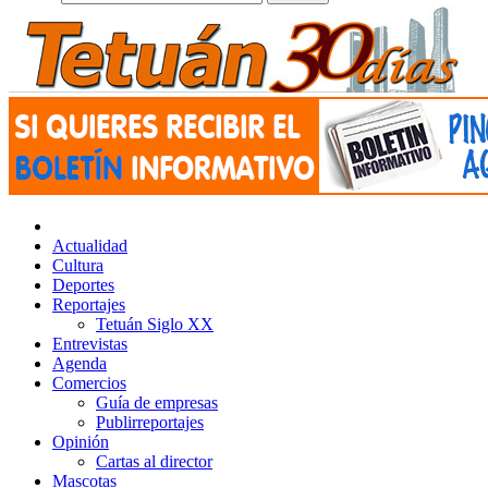
Actualidad
Cultura
Deportes
Reportajes
Tetuán Siglo XX
Entrevistas
Agenda
Comercios
Guía de empresas
Publirreportajes
Opinión
Cartas al director
Mascotas