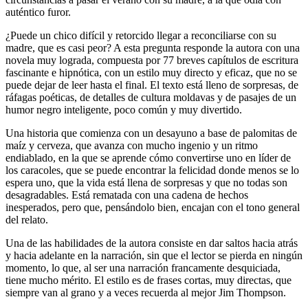
auténtico furor.
¿Puede un chico difícil y retorcido llegar a reconciliarse con su
madre, que es casi peor? A esta pregunta responde la autora con una
novela muy lograda, compuesta por 77 breves capítulos de escritura
fascinante e hipnótica, con un estilo muy directo y eficaz, que no se
puede dejar de leer hasta el final. El texto está lleno de sorpresas, de
ráfagas poéticas, de detalles de cultura moldavas y de pasajes de un
humor negro inteligente, poco común y muy divertido.
Una historia que comienza con un desayuno a base de palomitas de
maíz y cerveza, que avanza con mucho ingenio y un ritmo
endiablado, en la que se aprende cómo convertirse uno en líder de
los caracoles, que se puede encontrar la felicidad donde menos se lo
espera uno, que la vida está llena de sorpresas y que no todas son
desagradables. Está rematada con una cadena de hechos
inesperados, pero que, pensándolo bien, encajan con el tono general
del relato.
Una de las habilidades de la autora consiste en dar saltos hacia atrás
y hacia adelante en la narración, sin que el lector se pierda en ningún
momento, lo que, al ser una narración francamente desquiciada,
tiene mucho mérito. El estilo es de frases cortas, muy directas, que
siempre van al grano y a veces recuerda al mejor Jim Thompson.