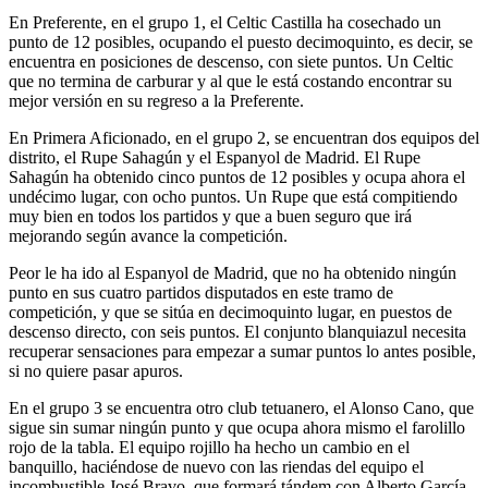
En Preferente, en el grupo 1, el Celtic Castilla ha cosechado un
punto de 12 posibles, ocupando el puesto decimoquinto, es decir, se
encuentra en posiciones de descenso, con siete puntos. Un Celtic
que no termina de carburar y al que le está costando encontrar su
mejor versión en su regreso a la Preferente.
En Primera Aficionado, en el grupo 2, se encuentran dos equipos del
distrito, el Rupe Sahagún y el Espanyol de Madrid. El Rupe
Sahagún ha obtenido cinco puntos de 12 posibles y ocupa ahora el
undécimo lugar, con ocho puntos. Un Rupe que está compitiendo
muy bien en todos los partidos y que a buen seguro que irá
mejorando según avance la competición.
Peor le ha ido al Espanyol de Madrid, que no ha obtenido ningún
punto en sus cuatro partidos disputados en este tramo de
competición, y que se sitúa en decimoquinto lugar, en puestos de
descenso directo, con seis puntos. El conjunto blanquiazul necesita
recuperar sensaciones para empezar a sumar puntos lo antes posible,
si no quiere pasar apuros.
En el grupo 3 se encuentra otro club tetuanero, el Alonso Cano, que
sigue sin sumar ningún punto y que ocupa ahora mismo el farolillo
rojo de la tabla. El equipo rojillo ha hecho un cambio en el
banquillo, haciéndose de nuevo con las riendas del equipo el
incombustible José Bravo, que formará tándem con Alberto García,