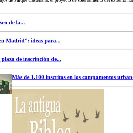
ajos de Parque Castellana, el proyecto de soterramiento del extremo nor
eo de la...
n Madrid”: ideas para...
 plazo de inscripción de...
Más de 1.100 inscritos en los campamentos urbano