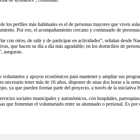
o de los perfiles más habituales es el de personas mayores que viven so
amiento. Por eso, el acompañamiento cercano y continuado de personas 
rlar con otros, de salir y de participar en actividades”, señalan desd
nitivas, que hacen su día a día más agradable; en los domicilios de per
”, aseguran.
 voluntarios y apoyos económicos para mantener y ampliar sus program
es necesario tener más de 16 años, disponer de unas dos horas a la seman
po, ya que pueden formar parte del proyecto, a través de la iniciativa
vicios sociales municipales y autonómicos, con hospitales, parroquias 
s que fomentan el voluntariado entre su alumnado o personal. Es por eso