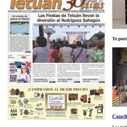
Te pued
Conclu