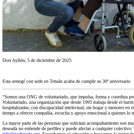
Dori Ayllón, 5 de diciembre de 2025
Esta oenegé con sede en Tetuán acaba de cumplir su 30º aniversario
“Somos una ONG de voluntariado, que impulsa, forma y coordina pro
Voluntariado, una organización que desde 1995 trabaja desde el barrio
hospitalizadas, con discapacidad intelectual, sin hogar y menores en r
tiempo a ofrecer compañía, escucha y apoyo emocional a quienes lo n
La mayor parte de las personas que solicitan acompañamiento son may
deseada no entiende de perfiles y puede afectar a cualquier colectivo:
info@nadiesolo.org
. Escuchamos su situación y buscamos la mejor fo