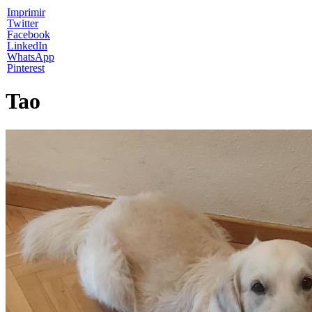
Imprimir
Twitter
Facebook
LinkedIn
WhatsApp
Pinterest
Tao