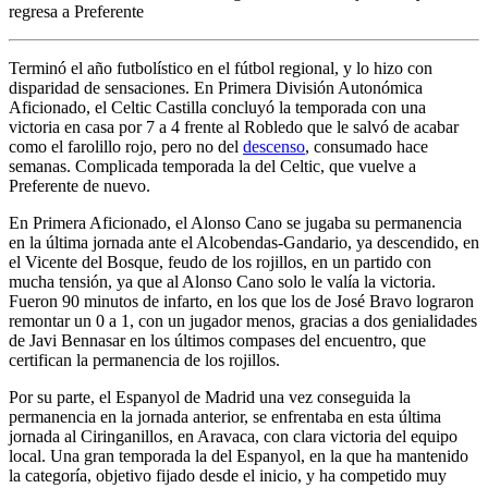
regresa a Preferente
Terminó el año futbolístico en el fútbol regional, y lo hizo con
disparidad de sensaciones. En Primera División Autonómica
Aficionado, el Celtic Castilla concluyó la temporada con una
victoria en casa por 7 a 4 frente al Robledo que le salvó de acabar
como el farolillo rojo, pero no del
descenso
, consumado hace
semanas. Complicada temporada la del Celtic, que vuelve a
Preferente de nuevo.
En Primera Aficionado, el Alonso Cano se jugaba su permanencia
en la última jornada ante el Alcobendas-Gandario, ya descendido, en
el Vicente del Bosque, feudo de los rojillos, en un partido con
mucha tensión, ya que al Alonso Cano solo le valía la victoria.
Fueron 90 minutos de infarto, en los que los de José Bravo lograron
remontar un 0 a 1, con un jugador menos, gracias a dos genialidades
de Javi Bennasar en los últimos compases del encuentro, que
certifican la permanencia de los rojillos.
Por su parte, el Espanyol de Madrid una vez conseguida la
permanencia en la jornada anterior, se enfrentaba en esta última
jornada al Ciringanillos, en Aravaca, con clara victoria del equipo
local. Una gran temporada la del Espanyol, en la que ha mantenido
la categoría, objetivo fijado desde el inicio, y ha competido muy