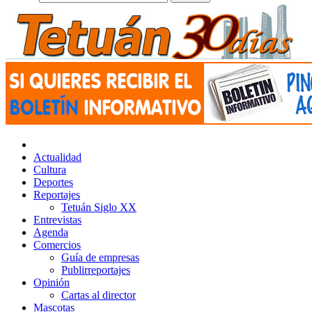
Actualidad
Cultura
Deportes
Reportajes
Tetuán Siglo XX
Entrevistas
Agenda
Comercios
Guía de empresas
Publirreportajes
Opinión
Cartas al director
Mascotas