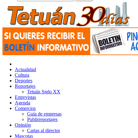
Actualidad
Cultura
Deportes
Reportajes
Tetuán Siglo XX
Entrevistas
Agenda
Comercios
Guía de empresas
Publirreportajes
Opinión
Cartas al director
Mascotas