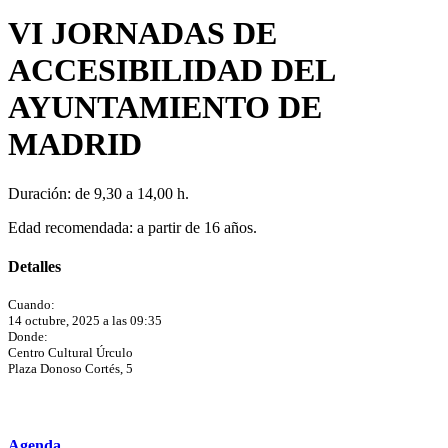
VI JORNADAS DE
ACCESIBILIDAD DEL
AYUNTAMIENTO DE
MADRID
Duración: de 9,30 a 14,00 h.
Edad recomendada: a partir de 16 años.
Detalles
Cuando:
14 octubre, 2025 a las 09:35
Donde:
Centro Cultural Úrculo
Plaza Donoso Cortés, 5
Agenda