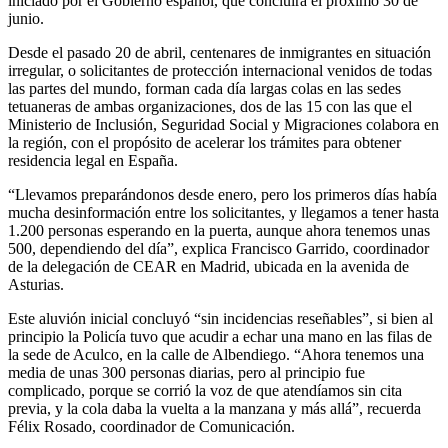
iniciado por el Gobierno español, que concluirá el próximo 30 de
junio.
Desde el pasado 20 de abril, centenares de inmigrantes en situación
irregular, o solicitantes de protección internacional venidos de todas
las partes del mundo, forman cada día largas colas en las sedes
tetuaneras de ambas organizaciones, dos de las 15 con las que el
Ministerio de Inclusión, Seguridad Social y Migraciones colabora en
la región, con el propósito de acelerar los trámites para obtener
residencia legal en España.
“Llevamos preparándonos desde enero, pero los primeros días había
mucha desinformación entre los solicitantes, y llegamos a tener hasta
1.200 personas esperando en la puerta, aunque ahora tenemos unas
500, dependiendo del día”, explica Francisco Garrido, coordinador
de la delegación de CEAR en Madrid, ubicada en la avenida de
Asturias.
Este aluvión inicial concluyó “sin incidencias reseñables”, si bien al
principio la Policía tuvo que acudir a echar una mano en las filas de
la sede de Aculco, en la calle de Albendiego. “Ahora tenemos una
media de unas 300 personas diarias, pero al principio fue
complicado, porque se corrió la voz de que atendíamos sin cita
previa, y la cola daba la vuelta a la manzana y más allá”, recuerda
Félix Rosado, coordinador de Comunicación.