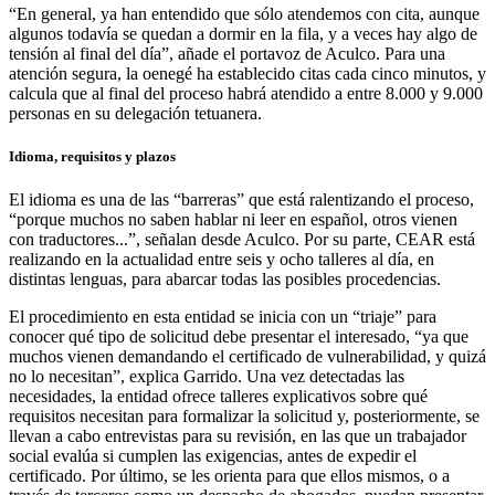
“En general, ya han entendido que sólo atendemos con cita, aunque
algunos todavía se quedan a dormir en la fila, y a veces hay algo de
tensión al final del día”, añade el portavoz de Aculco. Para una
atención segura, la oenegé ha establecido citas cada cinco minutos, y
calcula que al final del proceso habrá atendido a entre 8.000 y 9.000
personas en su delegación tetuanera.
Idioma, requisitos y plazos
El idioma es una de las “barreras” que está ralentizando el proceso,
“porque muchos no saben hablar ni leer en español, otros vienen
con traductores...”, señalan desde Aculco. Por su parte, CEAR está
realizando en la actualidad entre seis y ocho talleres al día, en
distintas lenguas, para abarcar todas las posibles procedencias.
El procedimiento en esta entidad se inicia con un “triaje” para
conocer qué tipo de solicitud debe presentar el interesado, “ya que
muchos vienen demandando el certificado de vulnerabilidad, y quizá
no lo necesitan”, explica Garrido. Una vez detectadas las
necesidades, la entidad ofrece talleres explicativos sobre qué
requisitos necesitan para formalizar la solicitud y, posteriormente, se
llevan a cabo entrevistas para su revisión, en las que un trabajador
social evalúa si cumplen las exigencias, antes de expedir el
certificado. Por último, se les orienta para que ellos mismos, o a