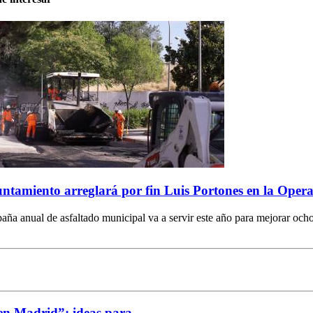
ntamiento arreglará por fin Luis Portones en la Opera
ña anual de asfaltado municipal va a servir este año para mejorar ocho
n Madrid”: ideas para...