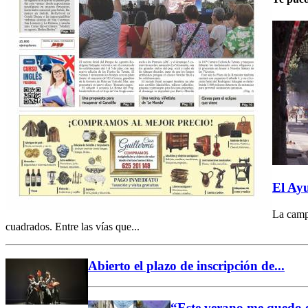
El Ayu
La campa
cuadrados. Entre las vías que...
Abierto el plazo de inscripción de...
“Este verano me quedo e