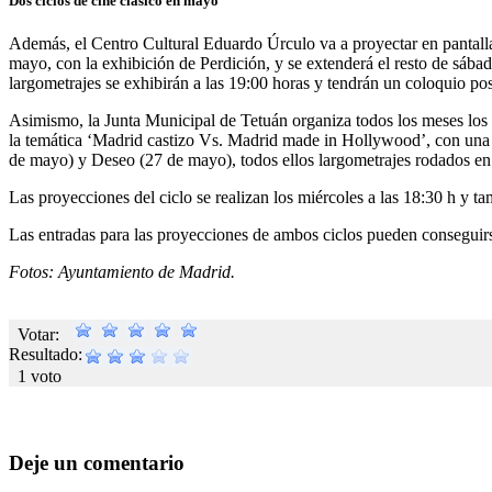
Dos ciclos de cine clásico en mayo
Además, el Centro Cultural Eduardo Úrculo va a proyectar en pantalla 
mayo, con la exhibición de Perdición, y se extenderá el resto de sá
largometrajes se exhibirán a las 19:00 horas y tendrán un coloquio pos
Asimismo, la Junta Municipal de Tetuán organiza todos los meses los ‘
la temática ‘Madrid castizo Vs. Madrid made in Hollywood’, con una 
de mayo) y Deseo (27 de mayo), todos ellos largometrajes rodados en
Las proyecciones del ciclo se realizan los miércoles a las 18:30 h y 
Las entradas para las proyecciones de ambos ciclos pueden conseguirse 
Fotos: Ayuntamiento de Madrid.
Votar:
Resultado:
1 voto
Deje un comentario