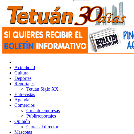
Actualidad
Cultura
Deportes
Reportajes
Tetuán Siglo XX
Entrevistas
Agenda
Comercios
Guía de empresas
Publirreportajes
Opinión
Cartas al director
Mascotas