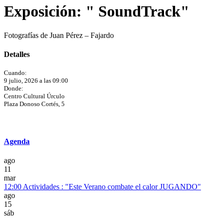
Exposición: " SoundTrack"
Fotografías de Juan Pérez – Fajardo
Detalles
Cuando:
9 julio, 2026 a las 09:00
Donde:
Centro Cultural Úrculo
Plaza Donoso Cortés, 5
Agenda
ago
11
mar
12:00
Actividades : "Este Verano combate el calor JUGANDO"
ago
15
sáb