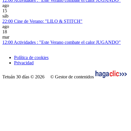
12:00
Actividades : "Este Verano combate el calor JUGANDO"
ago
15
sáb
22:00
Cine de Verano: "LILO & STITCH"
ago
18
mar
12:00
Actividades : "Este Verano combate el calor JUGANDO"
Política de cookies
Privacidad
Tetuán 30 días © 2026
© Gestor de contenidos