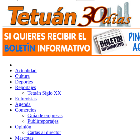
Actualidad
Cultura
Deportes
Reportajes
Tetuán Siglo XX
Entrevistas
Agenda
Comercios
Guía de empresas
Publirreportajes
Opinión
Cartas al director
Mascotas