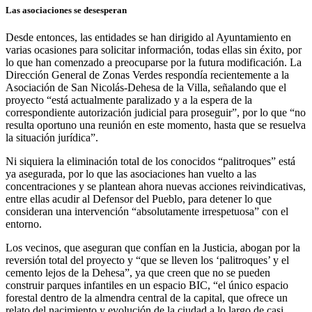
Las asociaciones se desesperan
Desde entonces, las entidades se han dirigido al Ayuntamiento en
varias ocasiones para solicitar información, todas ellas sin éxito, por
lo que han comenzado a preocuparse por la futura modificación. La
Dirección General de Zonas Verdes respondía recientemente a la
Asociación de San Nicolás-Dehesa de la Villa, señalando que el
proyecto “está actualmente paralizado y a la espera de la
correspondiente autorización judicial para proseguir”, por lo que “no
resulta oportuno una reunión en este momento, hasta que se resuelva
la situación jurídica”.
Ni siquiera la eliminación total de los conocidos “palitroques” está
ya asegurada, por lo que las asociaciones han vuelto a las
concentraciones y se plantean ahora nuevas acciones reivindicativas,
entre ellas acudir al Defensor del Pueblo, para detener lo que
consideran una intervención “absolutamente irrespetuosa” con el
entorno.
Los vecinos, que aseguran que confían en la Justicia, abogan por la
reversión total del proyecto y “que se lleven los ‘palitroques’ y el
cemento lejos de la Dehesa”, ya que creen que no se pueden
construir parques infantiles en un espacio BIC, “el único espacio
forestal dentro de la almendra central de la capital, que ofrece un
relato del nacimiento y evolución de la ciudad a lo largo de casi