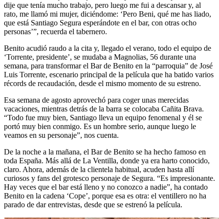
dije que tenía mucho trabajo, pero luego me fui a descansar y, al
rato, me llamó mi mujer, diciéndome: ‘Pero Beni, qué me has liado,
que está Santiago Segura esperándote en el bar, con otras ocho
personas’”, recuerda el tabernero.
Benito acudió raudo a la cita y, llegado el verano, todo el equipo de
‘Torrente, presidente’, se mudaba a Magnolias, 56 durante una
semana, para transformar el Bar de Benito en la “parroquia” de José
Luis Torrente, escenario principal de la película que ha batido varios
récords de recaudación, desde el mismo momento de su estreno.
Esa semana de agosto aprovechó para coger unas merecidas
vacaciones, mientras detrás de la barra se colocaba Cañita Brava.
“Todo fue muy bien, Santiago lleva un equipo fenomenal y él se
portó muy bien conmigo. Es un hombre serio, aunque luego le
veamos en su personaje”, nos cuenta.
De la noche a la mañana, el Bar de Benito se ha hecho famoso en
toda España. Más allá de La Ventilla, donde ya era harto conocido,
claro. Ahora, además de la clientela habitual, acuden hasta allí
curiosos y fans del grotesco personaje de Segura. “Es impresionante.
Hay veces que el bar está lleno y no conozco a nadie”, ha contado
Benito en la cadena ‘Cope’, porque esa es otra: el ventillero no ha
parado de dar entrevistas, desde que se estrenó la película.