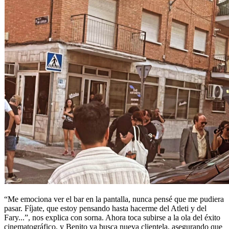
“Me emociona ver el bar en la pantalla, nunca pensé que me pudiera
pasar. Fíjate, que estoy pensando hasta hacerme del Atleti y del
Fary...”, nos explica con sorna. Ahora toca subirse a la ola del éxito
cinematográfico, y Benito ya busca nueva clientela, asegurando que