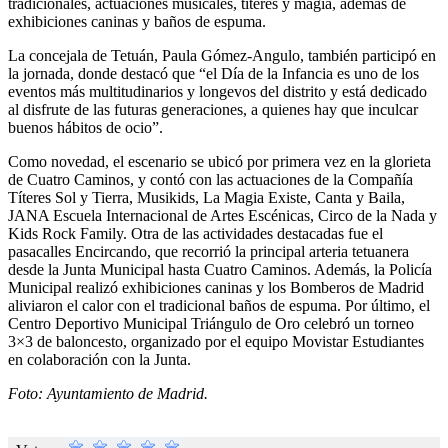
tradicionales, actuaciones musicales, títeres y magia, además de
exhibiciones caninas y baños de espuma.
La concejala de Tetuán, Paula Gómez-Angulo, también participó en
la jornada, donde destacó que “el Día de la Infancia es uno de los
eventos más multitudinarios y longevos del distrito y está dedicado
al disfrute de las futuras generaciones, a quienes hay que inculcar
buenos hábitos de ocio”.
Como novedad, el escenario se ubicó por primera vez en la glorieta
de Cuatro Caminos, y contó con las actuaciones de la Compañía
Títeres Sol y Tierra, Musikids, La Magia Existe, Canta y Baila,
JANA Escuela Internacional de Artes Escénicas, Circo de la Nada y
Kids Rock Family. Otra de las actividades destacadas fue el
pasacalles Encircando, que recorrió la principal arteria tetuanera
desde la Junta Municipal hasta Cuatro Caminos. Además, la Policía
Municipal realizó exhibiciones caninas y los Bomberos de Madrid
aliviaron el calor con el tradicional baños de espuma. Por último, el
Centro Deportivo Municipal Triángulo de Oro celebró un torneo
3×3 de baloncesto, organizado por el equipo Movistar Estudiantes
en colaboración con la Junta.
Foto: Ayuntamiento de Madrid.