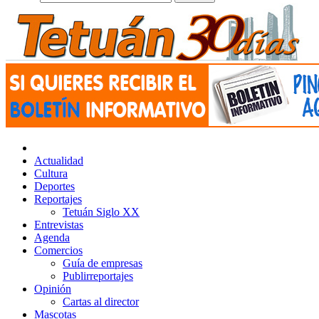
Actualidad
Cultura
Deportes
Reportajes
Tetuán Siglo XX
Entrevistas
Agenda
Comercios
Guía de empresas
Publirreportajes
Opinión
Cartas al director
Mascotas