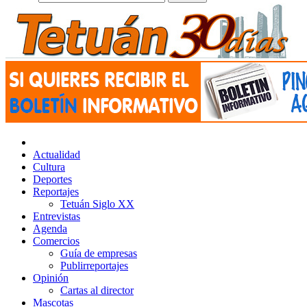
Actualidad
Cultura
Deportes
Reportajes
Tetuán Siglo XX
Entrevistas
Agenda
Comercios
Guía de empresas
Publirreportajes
Opinión
Cartas al director
Mascotas