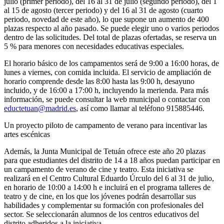
julio (primer periodo), del 16 al 31 de julio (segundo periodo), del 1
al 15 de agosto (tercer periodo) y del 16 al 31 de agosto (cuarto
periodo, novedad de este año), lo que supone un aumento de 400
plazas respecto al año pasado. Se puede elegir uno o varios periodos
dentro de las solicitudes. Del total de plazas ofertadas, se reserva un
5 % para menores con necesidades educativas especiales.
El horario básico de los campamentos será de 9:00 a 16:00 horas, de
lunes a viernes, con comida incluida. El servicio de ampliación de
horario comprende desde las 8:00 hasta las 9:00 h, desayuno
incluido, y de 16:00 a 17:00 h, incluyendo la merienda. Para más
información, se puede consultar la web municipal o contactar con
eductetuan@madrid.es
, así como llamar al teléfono 915885446.
Un proyecto piloto de campamento de verano para incentivar las
artes escénicas
Además, la Junta Municipal de Tetuán ofrece este año 20 plazas
para que estudiantes del distrito de 14 a 18 años puedan participar en
un campamento de verano de cine y teatro. Esta iniciativa se
realizará en el Centro Cultural Eduardo Úrculo del 6 al 31 de julio,
en horario de 10:00 a 14:00 h e incluirá en el programa talleres de
teatro y de cine, en los que los jóvenes podrán desarrollar sus
habilidades y complementar su formación con profesionales del
sector. Se seleccionarán alumnos de los centros educativos del
distrito adheridos a la iniciativa.