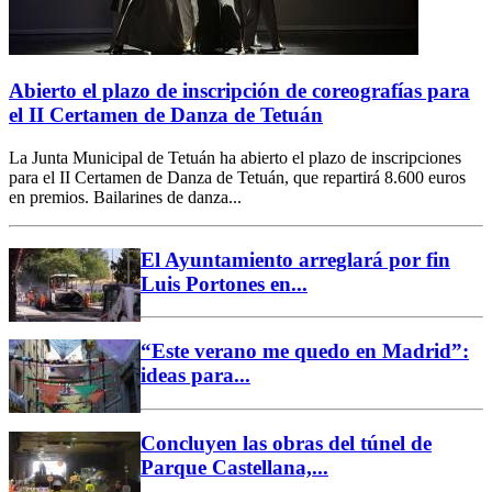
Abierto el plazo de inscripción de coreografías para
el II Certamen de Danza de Tetuán
La Junta Municipal de Tetuán ha abierto el plazo de inscripciones
para el II Certamen de Danza de Tetuán, que repartirá 8.600 euros
en premios. Bailarines de danza...
El Ayuntamiento arreglará por fin
Luis Portones en...
“Este verano me quedo en Madrid”:
ideas para...
Concluyen las obras del túnel de
Parque Castellana,...